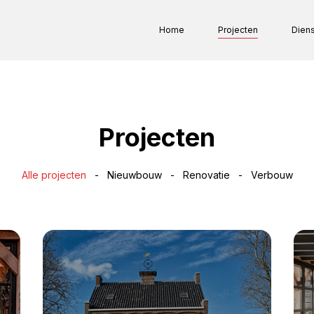
Home
Projecten
Dien
Main navigation
Projecten
Alle projecten
-
Nieuwbouw
-
Renovatie
-
Verbouw