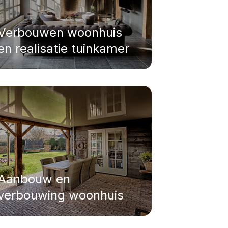
Verbouwen woonhuis
en realisatie tuinkamer
Aanbouw en
verbouwing woonhuis