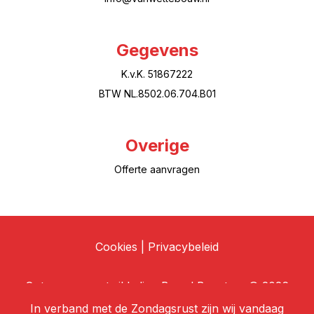
Gegevens
K.v.K. 51867222
BTW NL.8502.06.704.B01
Overige
Offerte aanvragen
Cookies
|
Privacybeleid
Ontwerp en ontwikkeling
Brand Boosters
© 2026
In verband met de Zondagsrust zijn wij vandaag